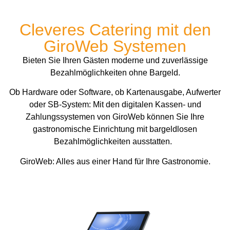
GiroWeb - Ihr
Smarte
Kontaktlose
Komfortable
Automtische
Cloudbasierte
Cleveres Catering mit den
Partner für
Kassensysteme
Zahlungsmittel
Aufladestationen
Speisenerkennung
Softwarelösungen
GiroWeb Systemen
Innovationen
für
für
für
mit KI-
individuell
& digitale
bargeldloses
effiziente
kinderleichte
Unterstützung
angepassbar
Bieten Sie Ihren Gästen moderne und zuverlässige
Transformation
Catering
Betriebsabläufe
Guthabenaufladung
Bezahlmöglichkeiten ohne Bargeld.
in der
Die innovative
Von
Ob Hardware oder Software, ob Kartenausgabe, Aufwerter
Technologie
Management-
Gemeinschaftsverpflegung,
Ermöglichen
Entdecken
Stellen Sie an
gewährleistet
Software über
oder SB-System: Mit den digitalen Kassen- und
Sie
Sie unsere
einer einzigen
Catering und
zügige
Gerätesoftware
Zahlungssystemen von GiroWeb können Sie Ihre
bequemes
modernen
Station vielfältige
Bezahlvorgänge
bis zum
Vending.
digitales
Zahlungssysteme
Auflademöglichkeiten
gastronomische Einrichtung mit bargeldlosen
und entlastet
Kunden-Login
Bezahlen für
und
für Ihre Gäste
das Personal.
decken unsere
Bezahlmöglichkeiten ausstatten.
Kantine,
verkürzen die
bereit.
Softwarelösungen
Restaurant
Wartezeit
alles ab, was
MEHR
GiroWeb: Alles aus einer Hand für Ihre Gastronomie.
oder Mensa.
Ihrer Gäste.
Sie für einen
ERFAHREN
MEHR
MEHR
reibungslosen
ERFAHREN
ERFAHREN
Betriebsablauf
MEHR
MEHR
benötigen.
ERFAHREN
ERFAHREN
MEHR