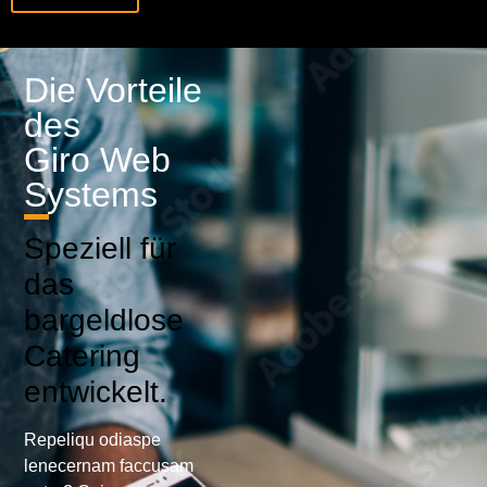
Die Vorteile
des
Giro Web
Systems
Speziell für
das
bargeldlose
Catering
entwickelt.
Repeliqu odiaspe
lenecernam faccusam