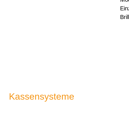
Ein
Bril
Kassensysteme