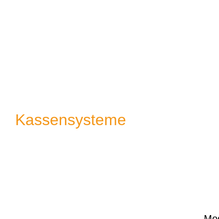
Kassensysteme
Mo