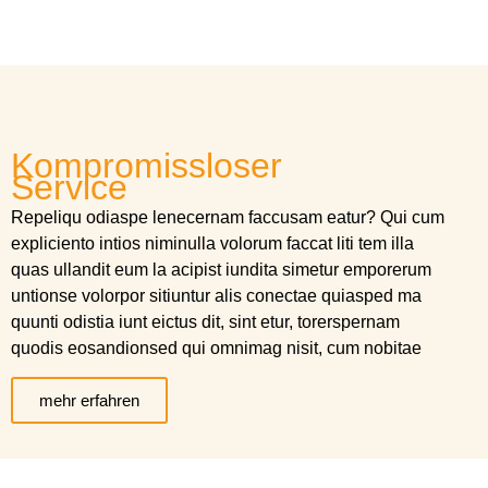
Kompromissloser
Service
Repeliqu odiaspe lenecernam faccusam eatur? Qui cum
expliciento intios niminulla volorum faccat liti tem illa
quas ullandit eum la acipist iundita simetur emporerum
untionse volorpor sitiuntur alis conectae quiasped ma
quunti odistia iunt eictus dit, sint etur, torerspernam
quodis eosandionsed qui omnimag nisit, cum nobitae
mehr erfahren