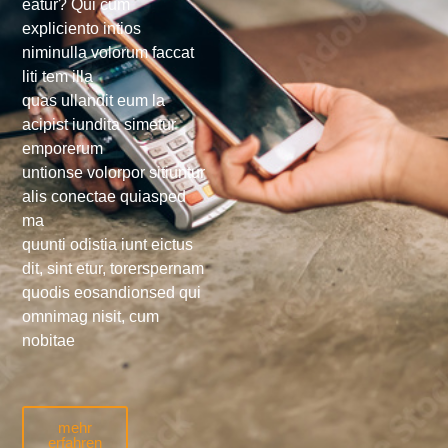
eatur? Qui cum
expliciento intios
niminulla volorum faccat
liti tem illa
quas ullandit eum la
acipist iundita simetur
emporerum
untionse volorpor sitiuntur
alis conectae quiasped
ma
quunti odistia iunt eictus
dit, sint etur, torerspernam
quodis eosandionsed qui
omnimag nisit, cum
nobitae
mehr
erfahren