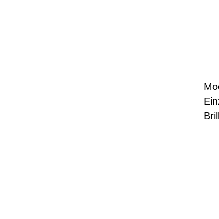
Mo
Ein
Bril