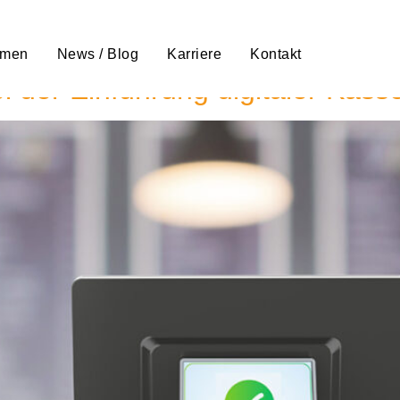
ing Kassensystem Fehl
hmen
News / Blog
Karriere
Kontakt
ei der Einführung digitaler Kas