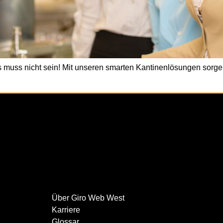
uss nicht sein! Mit unseren smarten Kantinenlösungen sorgen w
Über Giro Web West
Karriere
Glossar