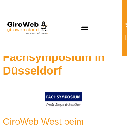
GiroWeb West beim
Fachsymposium in
Düsseldorf
GiroWeb West beim